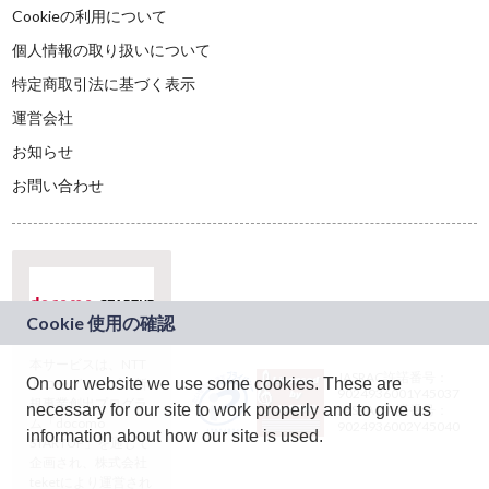
Cookieの利用について
個人情報の取り扱いについて
特定商取引法に基づく表示
運営会社
お知らせ
お問い合わせ
本サービスは、NTT
JASRAC許諾番号：
On our website we use some cookies. These are
ドコモグループの新
9024936001Y45037
規事業創出プログラ
necessary for our site to work properly and to give us
JASRAC許諾番号：
ム「docomo
9024936002Y45040
information about how our site is used.
STARTUP」を通じて
企画され、株式会社
teketにより運営され