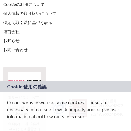
Cookieの利用について
個人情報の取り扱いについて
特定商取引法に基づく表示
運営会社
お知らせ
お問い合わせ
本サービスは、NTT
JASRAC許諾番号：
On our website we use some cookies. These are
ドコモグループの新
9024936001Y45037
規事業創出プログラ
necessary for our site to work properly and to give us
JASRAC許諾番号：
ム「docomo
9024936002Y45040
information about how our site is used.
STARTUP」を通じて
企画され、株式会社
teketにより運営され