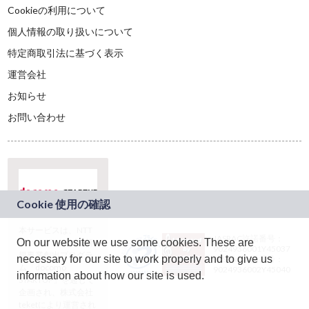
Cookieの利用について
個人情報の取り扱いについて
特定商取引法に基づく表示
運営会社
お知らせ
お問い合わせ
本サービスは、NTT
JASRAC許諾番号：
On our website we use some cookies. These are
ドコモグループの新
9024936001Y45037
規事業創出プログラ
necessary for our site to work properly and to give us
JASRAC許諾番号：
ム「docomo
9024936002Y45040
information about how our site is used.
STARTUP」を通じて
企画され、株式会社
teketにより運営され