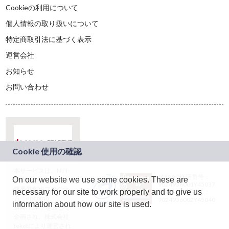
Cookieの利用について
個人情報の取り扱いについて
特定商取引法に基づく表示
運営会社
お知らせ
お問い合わせ
本サービスは、NTT
JASRAC許諾番号：
On our website we use some cookies. These are
ドコモグループの新
9024936001Y45037
規事業創出プログラ
necessary for our site to work properly and to give us
JASRAC許諾番号：
ム「docomo
9024936002Y45040
information about how our site is used.
STARTUP」を通じて
企画され、株式会社
teketにより運営され