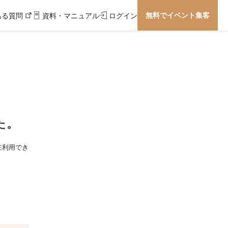
無料でイベント集客
ある質問
資料・マニュアル
ログイン
た。
在利用でき