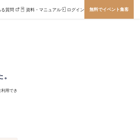
無料でイベント集客
ある質問
資料・マニュアル
ログイン
た。
在利用でき