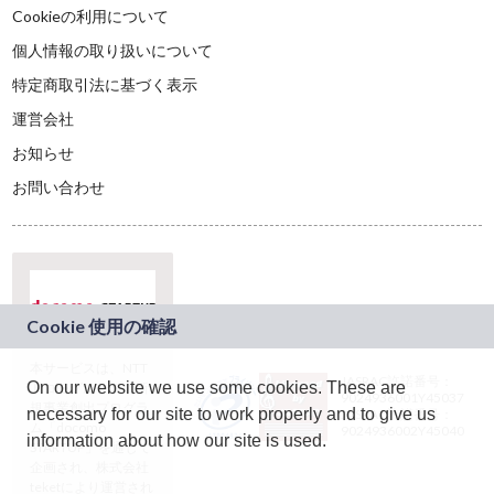
Cookieの利用について
個人情報の取り扱いについて
特定商取引法に基づく表示
運営会社
お知らせ
お問い合わせ
本サービスは、NTT
JASRAC許諾番号：
On our website we use some cookies. These are
ドコモグループの新
9024936001Y45037
規事業創出プログラ
necessary for our site to work properly and to give us
JASRAC許諾番号：
ム「docomo
9024936002Y45040
information about how our site is used.
STARTUP」を通じて
企画され、株式会社
teketにより運営され