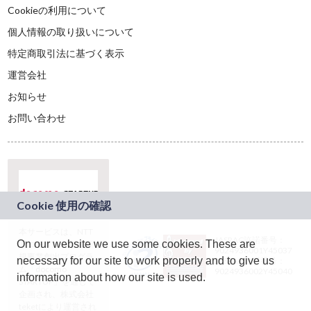
Cookieの利用について
個人情報の取り扱いについて
特定商取引法に基づく表示
運営会社
お知らせ
お問い合わせ
本サービスは、NTT
JASRAC許諾番号：
On our website we use some cookies. These are
ドコモグループの新
9024936001Y45037
規事業創出プログラ
necessary for our site to work properly and to give us
JASRAC許諾番号：
ム「docomo
9024936002Y45040
information about how our site is used.
STARTUP」を通じて
企画され、株式会社
teketにより運営され