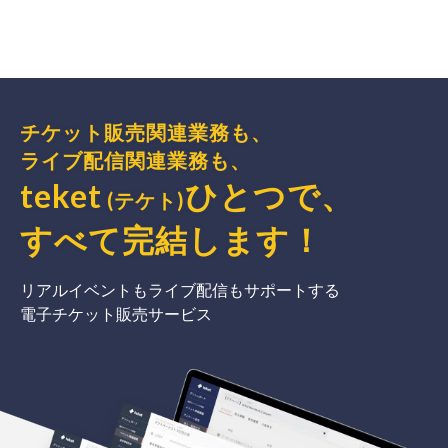
チケット販売関連業務も、
ライブ配信関連業務も、
teket
ひとつで、
(テケト)
すべて完結
します
！
リアルイベントもライブ配信もサポートする
電子チケット販売サービス