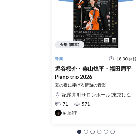
会場 (関東)
18:30 開
音楽
堀谷桜介・柴山煌平・福田周平
Piano trio 2026
夏の夜に捧げる情熱の音楽
紀尾井町サロンホール(東京) 北ノ庄クラシックス(福井)
71
571
柴山煌平