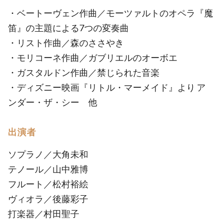
・ベートーヴェン作曲／モーツァルトのオペラ『魔
笛』の主題による7つの変奏曲
・リスト作曲／森のささやき
・モリコーネ作曲／ガブリエルのオーボエ
・ガスタルドン作曲／禁じられた音楽
・ディズニー映画『リトル・マーメイド』より ア
ンダー・ザ・シー 他
出演者
ソプラノ／大角未和
テノール／山中雅博
フルート／松村裕絵
ヴィオラ／後藤彩子
打楽器／村田聖子