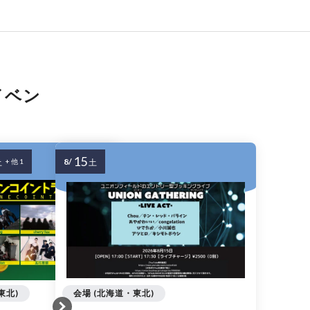
イベン
15
8/
土
+ 他 1
土
東北)
会場 (北海道・東北)