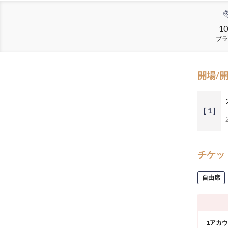
10
ブラ
開場/
[ 1 ]
チケッ
自由席
1アカ