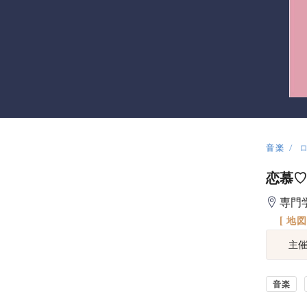
音楽
恋慕♡
専門学
[ 地
主
音楽