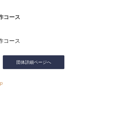
作コース
作コース
団体詳細ページへ
jp