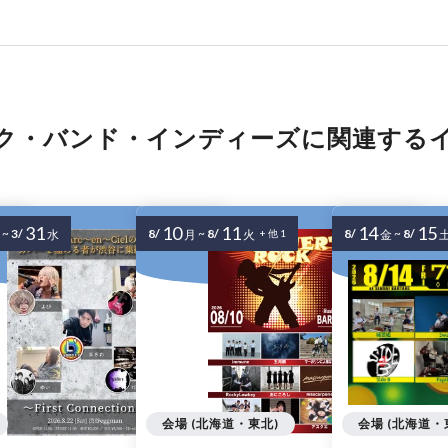
ク・バンド・インディーズに関連する
31
10
11
14
15
~
3/
8/
~
8/
8/
~
8/
水
月
火
+ 他 1
金
会場 (北海道・東北)
会場 (北海道・