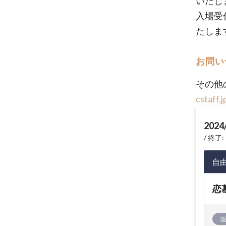
いたし
入場受
たしま
お問い
その他
cstaff.j
2024
終了: 
自
恋