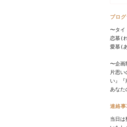
プログ
〜タイ
恋慕 (
愛慕 (
〜企画
片思い
い』『
あなた
連絡事
当日は