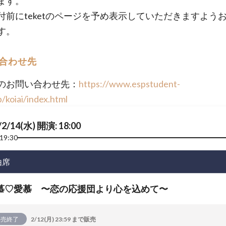
ます。
付前にteketのページを予め表示していただきますよう
す。
合わせ先
のお問い合わせ先：
https://www.espstudent-
p/koiai/index.html
/2/14(水) 開演: 18:00
19:30
由席
慕♡愛慕 〜恋の応援団より心を込めて〜
販売終了
2/12(月) 23:59 まで販売