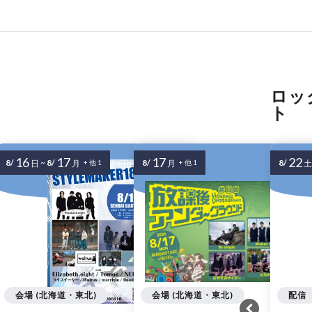
ロッ
ト
16
17
17
22
8/
~
8/
8/
8/
日
月
+ 他 1
月
+ 他 1
土
会場 (北海道・東北)
会場 (北海道・東北)
配信