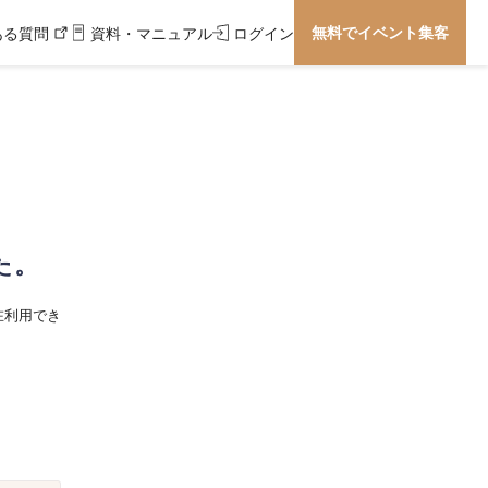
無料でイベント集客
ある質問
資料・マニュアル
ログイン
た。
在利用でき