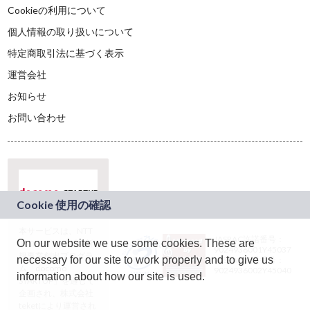
Cookieの利用について
個人情報の取り扱いについて
特定商取引法に基づく表示
運営会社
お知らせ
お問い合わせ
本サービスは、NTT
JASRAC許諾番号：
On our website we use some cookies. These are
ドコモグループの新
9024936001Y45037
規事業創出プログラ
necessary for our site to work properly and to give us
JASRAC許諾番号：
ム「docomo
9024936002Y45040
information about how our site is used.
STARTUP」を通じて
企画され、株式会社
teketにより運営され