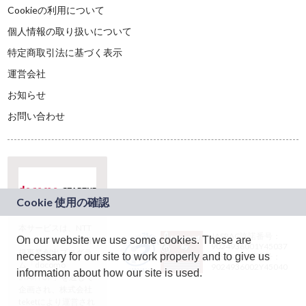
Cookieの利用について
個人情報の取り扱いについて
特定商取引法に基づく表示
運営会社
お知らせ
お問い合わせ
本サービスは、NTT
JASRAC許諾番号：
On our website we use some cookies. These are
ドコモグループの新
9024936001Y45037
規事業創出プログラ
necessary for our site to work properly and to give us
JASRAC許諾番号：
ム「docomo
9024936002Y45040
information about how our site is used.
STARTUP」を通じて
企画され、株式会社
teketにより運営され