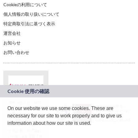
Cookieの利用について
個人情報の取り扱いについて
特定商取引法に基づく表示
運営会社
お知らせ
お問い合わせ
本サービスは、NTT
JASRAC許諾番号：
On our website we use some cookies. These are
ドコモグループの新
9024936001Y45037
規事業創出プログラ
necessary for our site to work properly and to give us
JASRAC許諾番号：
ム「docomo
9024936002Y45040
information about how our site is used.
STARTUP」を通じて
企画され、株式会社
teketにより運営され