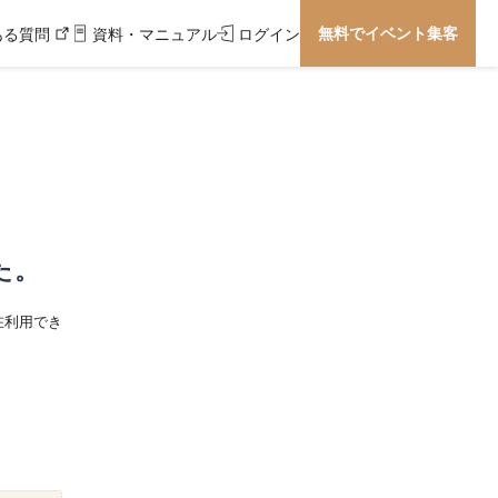
無料でイベント集客
ある質問
資料・マニュアル
ログイン
た。
在利用でき