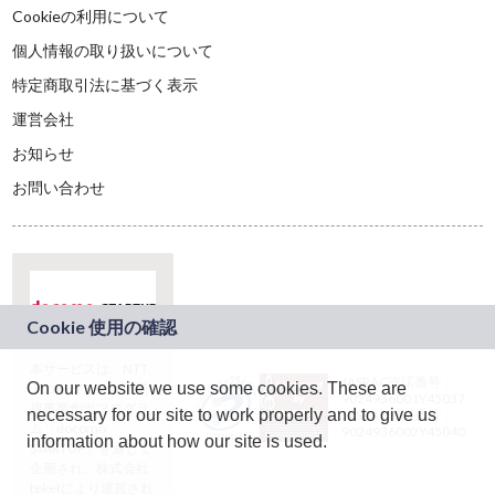
Cookieの利用について
個人情報の取り扱いについて
特定商取引法に基づく表示
運営会社
お知らせ
お問い合わせ
本サービスは、NTT
JASRAC許諾番号：
On our website we use some cookies. These are
ドコモグループの新
9024936001Y45037
規事業創出プログラ
necessary for our site to work properly and to give us
JASRAC許諾番号：
ム「docomo
9024936002Y45040
information about how our site is used.
STARTUP」を通じて
企画され、株式会社
teketにより運営され