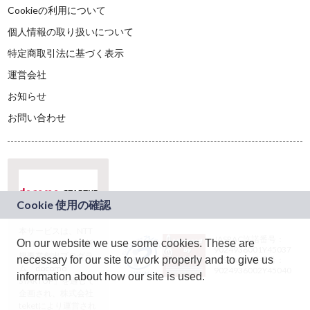
Cookieの利用について
個人情報の取り扱いについて
特定商取引法に基づく表示
運営会社
お知らせ
お問い合わせ
本サービスは、NTT
JASRAC許諾番号：
On our website we use some cookies. These are
ドコモグループの新
9024936001Y45037
規事業創出プログラ
necessary for our site to work properly and to give us
JASRAC許諾番号：
ム「docomo
9024936002Y45040
information about how our site is used.
STARTUP」を通じて
企画され、株式会社
teketにより運営され