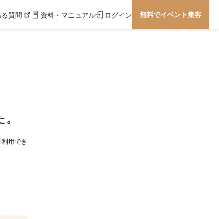
無料でイベント集客
ある質問
資料・マニュアル
ログイン
た。
在利用でき