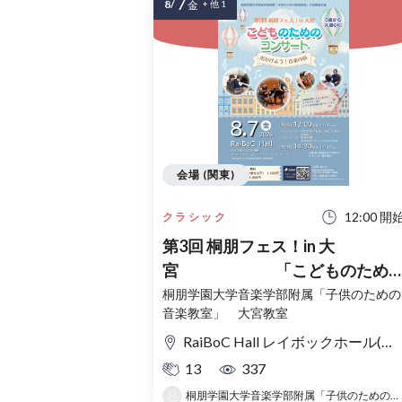
7
8/
金
+ 他 1
会場 (関東)
12:00 開
クラシック
第3回 桐朋フェス！in 大
宮 「こどものため
コンサート」〜出かけよう！音
桐朋学園大学音楽学部附属「子供のための
音楽教室」 大宮教室
の旅〜
RaiBoC Hall レイボックホール(市民会館おおみや) 5F リハーサルルーム・レクリエーションルーム
13
337
桐朋学園大学音楽学部附属「子供のための音楽教室 」大宮教室