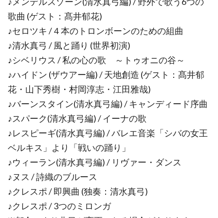
♪メンデルスゾーン(清水真弓編) / 野外で歌う6つの
歌曲 (ゲスト：髙井郁花)
♪セロツキ /４本のトロンボーンのための組曲
♪清水真弓 / 風と踊り (世界初演)
♪シベリウス / 私の心の歌 ～トゥオニの谷～
♪ハイドン (ザウアー編) / 天地創造 (ゲスト：髙井郁
花・山下秀樹・村岡淳志・江田雅哉)
♪バーンスタイン(清水真弓編) / キャンディード序曲
♪スパーク(清水真弓編) / イーナの歌
♪レスピーギ(清水真弓編) / バレエ音楽「シバの女王
ベルキス」より「戦いの踊り」
♪ウィーラン(清水真弓編) / リヴァー・ダンス
♪ヌス / 詩織のブルース
♪クレスポ / 即興曲 (独奏：清水真弓)
♪クレスポ / 3つのミロンガ