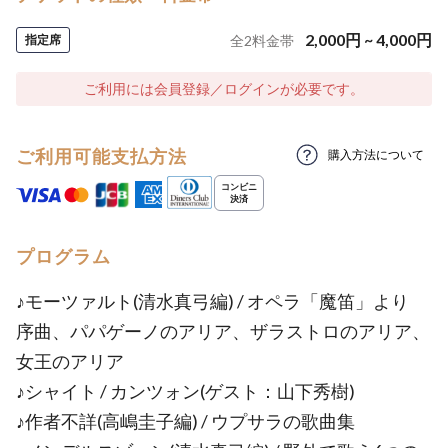
2,000
円
~
4,000
円
指定席
全
2
料金帯
ご利用には会員登録／ログインが必要です。
ご利用可能支払方法
購入方法について
プログラム
♪モーツァルト(清水真弓編) / オペラ「魔笛」より
序曲、パパゲーノのアリア、ザラストロのアリア、
女王のアリア
♪シャイト / カンツォン(ゲスト：山下秀樹)
♪作者不詳(高嶋圭子編) / ウプサラの歌曲集