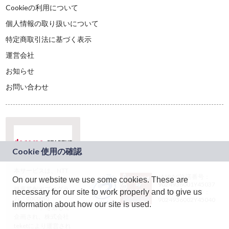
Cookieの利用について
個人情報の取り扱いについて
特定商取引法に基づく表示
運営会社
お知らせ
お問い合わせ
本サービスは、NTT
JASRAC許諾番号：
On our website we use some cookies. These are
ドコモグループの新
9024936001Y45037
規事業創出プログラ
necessary for our site to work properly and to give us
JASRAC許諾番号：
ム「docomo
9024936002Y45040
information about how our site is used.
STARTUP」を通じて
企画され、株式会社
teketにより運営され