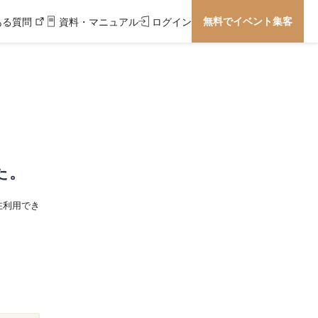
無料でイベント集客
ある質問
資料・マニュアル
ログイン
た。
在利用でき