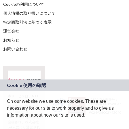
Cookieの利用について
個人情報の取り扱いについて
特定商取引法に基づく表示
運営会社
お知らせ
お問い合わせ
本サービスは、NTT
JASRAC許諾番号：
On our website we use some cookies. These are
ドコモグループの新
9024936001Y45037
規事業創出プログラ
necessary for our site to work properly and to give us
JASRAC許諾番号：
ム「docomo
9024936002Y45040
information about how our site is used.
STARTUP」を通じて
企画され、株式会社
teketにより運営され