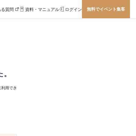
無料でイベント集客
ある質問
資料・マニュアル
ログイン
た。
在利用でき