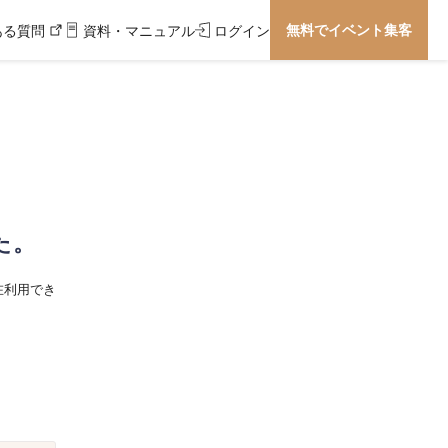
無料でイベント集客
ある質問
資料・マニュアル
ログイン
た。
在利用でき