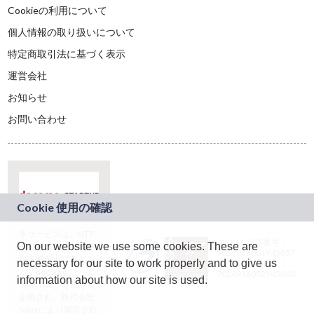
Cookieの利用について
個人情報の取り扱いについて
特定商取引法に基づく表示
運営会社
お知らせ
お問い合わせ
本サービスは、NTT
JASRAC許諾番号：
On our website we use some cookies. These are
ドコモグループの新
9024936001Y45037
規事業創出プログラ
necessary for our site to work properly and to give us
JASRAC許諾番号：
ム「docomo
9024936002Y45040
information about how our site is used.
STARTUP」を通じて
企画され、株式会社
teketにより運営され