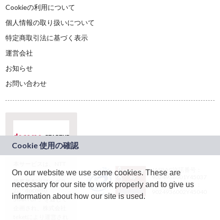
Cookieの利用について
個人情報の取り扱いについて
特定商取引法に基づく表示
運営会社
お知らせ
お問い合わせ
本サービスは、NTT
JASRAC許諾番号：
On our website we use some cookies. These are
ドコモグループの新
9024936001Y45037
規事業創出プログラ
necessary for our site to work properly and to give us
JASRAC許諾番号：
ム「docomo
9024936002Y45040
information about how our site is used.
STARTUP」を通じて
企画され、株式会社
teketにより運営され