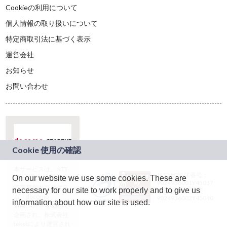
Cookieの利用について
個人情報の取り扱いについて
特定商取引法に基づく表示
運営会社
お知らせ
お問い合わせ
本サービスは、NTT
JASRAC許諾番号：
On our website we use some cookies. These are
ドコモグループの新
9024936001Y45037
規事業創出プログラ
necessary for our site to work properly and to give us
JASRAC許諾番号：
ム「docomo
9024936002Y45040
information about how our site is used.
STARTUP」を通じて
企画され、株式会社
teketにより運営され