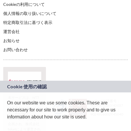
Cookieの利用について
個人情報の取り扱いについて
特定商取引法に基づく表示
運営会社
お知らせ
お問い合わせ
本サービスは、NTT
JASRAC許諾番号：
On our website we use some cookies. These are
ドコモグループの新
9024936001Y45037
規事業創出プログラ
necessary for our site to work properly and to give us
JASRAC許諾番号：
ム「docomo
9024936002Y45040
information about how our site is used.
STARTUP」を通じて
企画され、株式会社
teketにより運営され