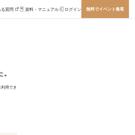
無料でイベント集客
ある質問
資料・マニュアル
ログイン
た。
在利用でき