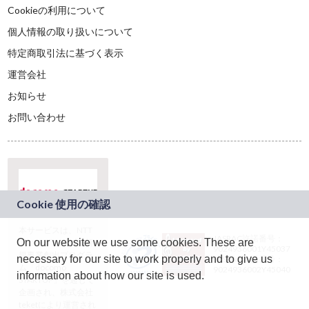
Cookieの利用について
個人情報の取り扱いについて
特定商取引法に基づく表示
運営会社
お知らせ
お問い合わせ
本サービスは、NTT
JASRAC許諾番号：
On our website we use some cookies. These are
ドコモグループの新
9024936001Y45037
規事業創出プログラ
necessary for our site to work properly and to give us
JASRAC許諾番号：
ム「docomo
9024936002Y45040
information about how our site is used.
STARTUP」を通じて
企画され、株式会社
teketにより運営され