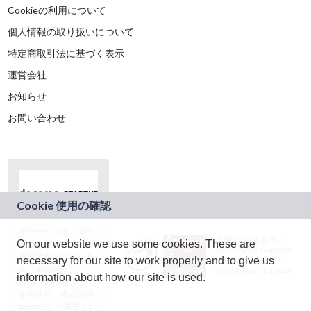
Cookieの利用について
個人情報の取り扱いについて
特定商取引法に基づく表示
運営会社
お知らせ
お問い合わせ
本サービスは、NTT
JASRAC許諾番号：
On our website we use some cookies. These are
ドコモグループの新
9024936001Y45037
規事業創出プログラ
necessary for our site to work properly and to give us
JASRAC許諾番号：
ム「docomo
9024936002Y45040
information about how our site is used.
STARTUP」を通じて
企画され、株式会社
teketにより運営され