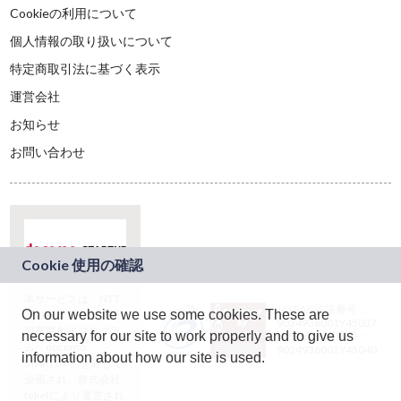
Cookieの利用について
個人情報の取り扱いについて
特定商取引法に基づく表示
運営会社
お知らせ
お問い合わせ
本サービスは、NTT
JASRAC許諾番号：
On our website we use some cookies. These are
ドコモグループの新
9024936001Y45037
規事業創出プログラ
necessary for our site to work properly and to give us
JASRAC許諾番号：
ム「docomo
9024936002Y45040
information about how our site is used.
STARTUP」を通じて
企画され、株式会社
teketにより運営され