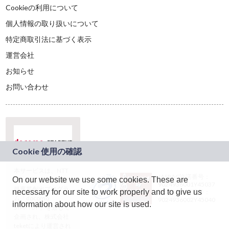
Cookieの利用について
個人情報の取り扱いについて
特定商取引法に基づく表示
運営会社
お知らせ
お問い合わせ
本サービスは、NTT
JASRAC許諾番号：
On our website we use some cookies. These are
ドコモグループの新
9024936001Y45037
規事業創出プログラ
necessary for our site to work properly and to give us
JASRAC許諾番号：
ム「docomo
9024936002Y45040
information about how our site is used.
STARTUP」を通じて
企画され、株式会社
teketにより運営され