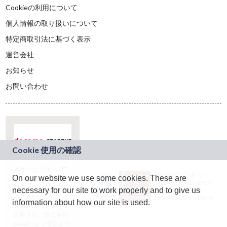
Cookieの利用について
個人情報の取り扱いについて
特定商取引法に基づく表示
運営会社
お知らせ
お問い合わせ
本サービスは、NTT
JASRAC許諾番号：
On our website we use some cookies. These are
ドコモグループの新
9024936001Y45037
規事業創出プログラ
necessary for our site to work properly and to give us
JASRAC許諾番号：
ム「docomo
9024936002Y45040
information about how our site is used.
STARTUP」を通じて
企画され、株式会社
teketにより運営され