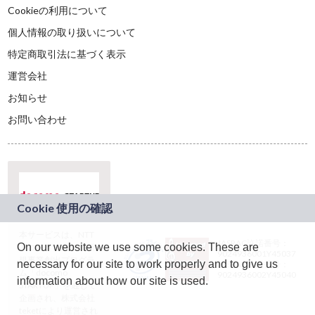
Cookieの利用について
個人情報の取り扱いについて
特定商取引法に基づく表示
運営会社
お知らせ
お問い合わせ
本サービスは、NTT
JASRAC許諾番号：
On our website we use some cookies. These are
ドコモグループの新
9024936001Y45037
規事業創出プログラ
necessary for our site to work properly and to give us
JASRAC許諾番号：
ム「docomo
9024936002Y45040
information about how our site is used.
STARTUP」を通じて
企画され、株式会社
teketにより運営され