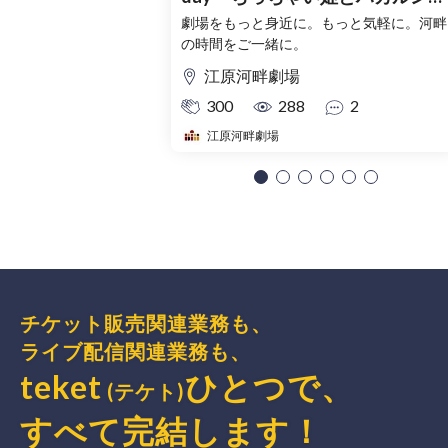
士』『ちっちゃい姫とユレルン
劇場をもっと身近に。もっと気軽に。河畔
の時間をご一緒に。
士』 −夏休み２本立て公演−
江原河畔劇場
300
288
2
江原河畔劇場
チケット販売関連業務も、
ライブ配信関連業務も、
teket
ひとつで、
(テケト)
すべて完結
します
！