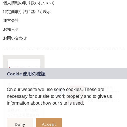
個人情報の取り扱いについて
特定商取引法に基づく表示
運営会社
お知らせ
お問い合わせ
本サービスは、NTT
JASRAC許諾番号：
On our website we use some cookies. These are
ドコモグループの新
9024936001Y45037
規事業創出プログラ
necessary for our site to work properly and to give us
JASRAC許諾番号：
ム「docomo
9024936002Y45040
information about how our site is used.
STARTUP」を通じて
企画され、株式会社
teketにより運営され
ています。
Accept
Deny