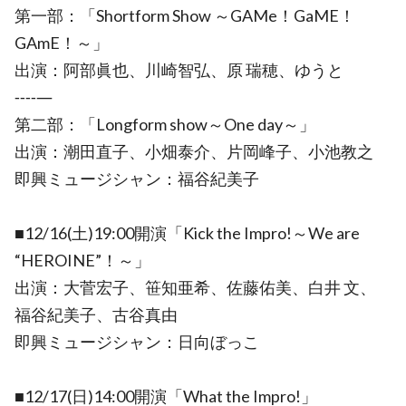
第一部：「Shortform Show ～GAMe！GaME！
GAmE！～」
出演：阿部眞也、川崎智弘、原 瑞穂、ゆうと
‐‐‐‐―
第二部：「Longform show～One day～」
出演：潮田直子、小畑泰介、片岡峰子、小池教之
即興ミュージシャン：福谷紀美子
■12/16(土)19:00開演「Kick the Impro!～We are
“HEROINE”！～」
出演：大菅宏子、笹知亜希、佐藤佑美、白井 文、
福谷紀美子、古谷真由
即興ミュージシャン：日向ぼっこ
■12/17(日)14:00開演「What the Impro!」