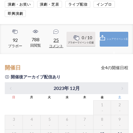
演劇・お笑い
演劇・芝居
ライブ配信
インプロ
即興演劇
0
/ 10
788
92
25
シェアでイベント応
ブラボーでイベント応援
回閲覧
ブラボー
コメント
援
開催日
全
4
の開催日程
開催後アーカイブ配信あり
2023年 12月
日
月
火
水
木
金
土
1
2
3
4
5
6
7
8
9