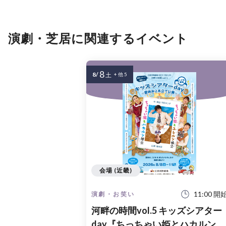
演劇・芝居に関連するイベント
8
8/
土
+ 他 5
会場 (近畿)
11:00 開
演劇・お笑い
河畔の時間vol.5 キッズシアター
day『ちっちゃい姫とハカルン博