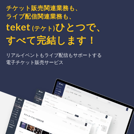
チケット販売関連業務も、
ライブ配信関連業務も、
teket
ひとつで、
(テケト)
すべて完結
します
！
リアルイベントもライブ配信もサポートする
電子チケット販売サービス