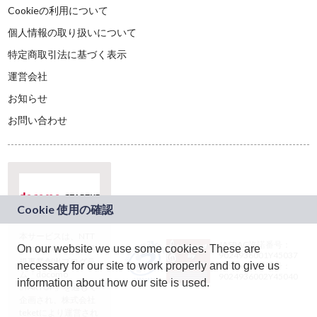
Cookieの利用について
個人情報の取り扱いについて
特定商取引法に基づく表示
運営会社
お知らせ
お問い合わせ
本サービスは、NTT
JASRAC許諾番号：
On our website we use some cookies. These are
ドコモグループの新
9024936001Y45037
規事業創出プログラ
necessary for our site to work properly and to give us
JASRAC許諾番号：
ム「docomo
9024936002Y45040
information about how our site is used.
STARTUP」を通じて
企画され、株式会社
teketにより運営され