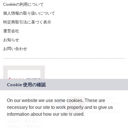
Cookieの利用について
個人情報の取り扱いについて
特定商取引法に基づく表示
運営会社
お知らせ
お問い合わせ
本サービスは、NTT
JASRAC許諾番号：
On our website we use some cookies. These are
ドコモグループの新
9024936001Y45037
規事業創出プログラ
necessary for our site to work properly and to give us
JASRAC許諾番号：
ム「docomo
9024936002Y45040
information about how our site is used.
STARTUP」を通じて
企画され、株式会社
teketにより運営され