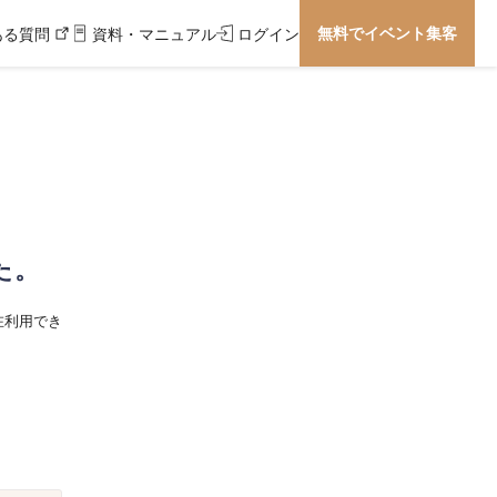
無料でイベント集客
ある質問
資料・マニュアル
ログイン
た。
在利用でき