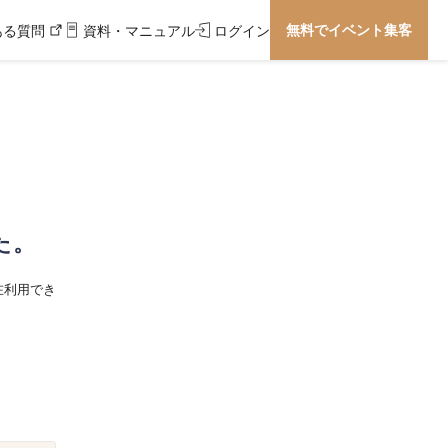
無料でイベント集客
ある質問
資料・マニュアル
ログイン
た。
在利用でき