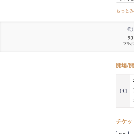
もっとみ
93
ブラボ
開場/
[ 1 ]
チケッ