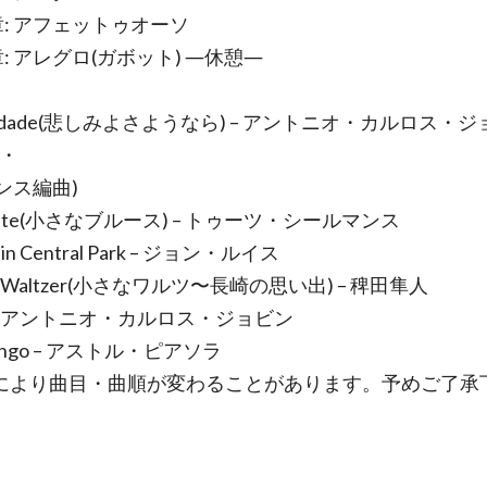
章: アフェットゥオーソ
: アレグロ(ガボット) ―休憩―
licidade(悲しみよさようなら) – アントニオ・カルロス・
ン・
ンス編曲)
sette(小さなブルース) – トゥーツ・シールマンス
g in Central Park – ジョン・ルイス
ner Waltzer(小さなワルツ〜長崎の思い出) – 稗田隼人
 – アントニオ・カルロス・ジョビン
tango – アストル・ピアソラ
により曲目・曲順が変わることがあります。予めご了承