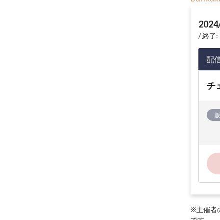
2024
終了: 
配
チ
※主催者
です。