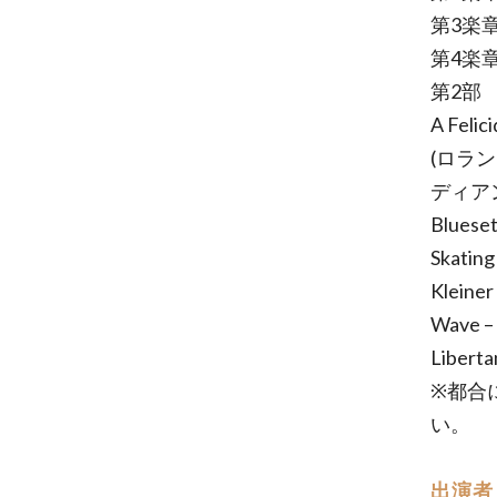
第3楽
第4楽章
第2部
A Fe
(ロラ
ディア
Blue
Skatin
Klei
Wave
Liber
※都合
い。
出演者