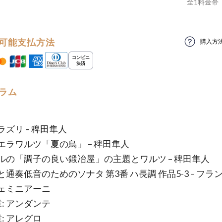
全
1
料金帯
可能支払方法
購入方
ラム
ズリ – 稗田隼人
エラワルツ「夏の鳥」 – 稗田隼人
ルの「調子の良い鍛冶屋」の主題とワルツ – 稗田隼人
通奏低音のためのソナタ 第3番 ハ長調 作品5-3 – フラ
ェミニアーニ
: アンダンテ
: アレグロ