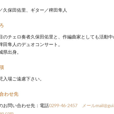
／久保田佑里、ギター／稗田隼人
ろ
目のチェロ奏者久保田佑里と、作編曲家としても活動中
稗田隼人のデュオコンサート。
城県出身。
項
児入場ご遠慮下さい。
合わせ先
のお問い合わせ先：電話
0299-46-2457
メールmail@guia
an.com