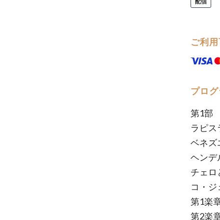
配信
ご利用
プログ
第1部
ラピスラ
ベネズ
ヘンデ
チェロと
コ・ジ
第1楽章
第2楽章