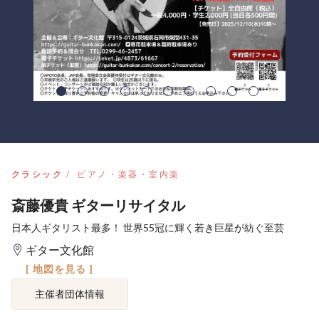
クラシック
ピアノ・楽器・室内楽
斎藤優貴 ギターリサイタル
日本人ギタリスト最多！ 世界55冠に輝く若き巨星が紡ぐ至芸
ギター文化館
[ 地図を見る ]
主催者団体情報