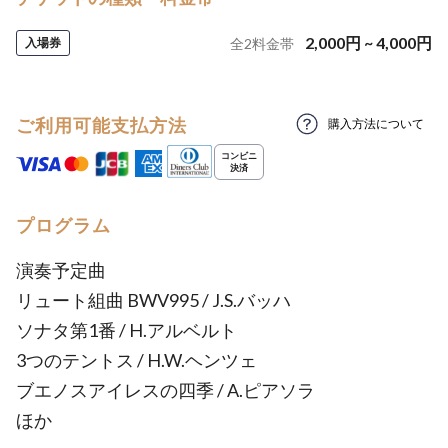
2,000
円
~
4,000
円
入場券
全
2
料金帯
ご利用可能支払方法
購入方法について
プログラム
演奏予定曲
リュート組曲 BWV995 / J.S.バッハ
ソナタ第1番 / H.アルベルト
3つのテントス / H.W.ヘンツェ
ブエノスアイレスの四季 / A.ピアソラ
ほか