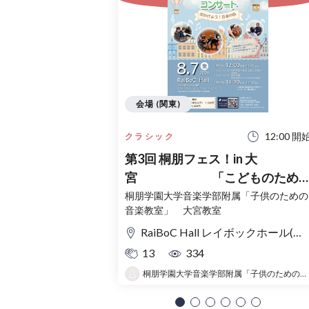
会場 (関東)
12:00 開
クラシック
第3回 桐朋フェス！in 大
宮 「こどものため
コンサート」〜出かけよう！音
桐朋学園大学音楽学部附属「子供のための
音楽教室」 大宮教室
の旅〜
RaiBoC Hall レイボックホール(市民会館おおみや) 5F リハーサルルーム・レクリエーションルーム
13
334
桐朋学園大学音楽学部附属「子供のための音楽教室 」大宮教室