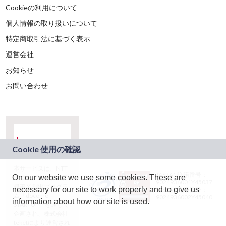
Cookieの利用について
個人情報の取り扱いについて
特定商取引法に基づく表示
運営会社
お知らせ
お問い合わせ
本サービスは、NTT
JASRAC許諾番号：
On our website we use some cookies. These are
ドコモグループの新
9024936001Y45037
規事業創出プログラ
necessary for our site to work properly and to give us
JASRAC許諾番号：
ム「docomo
9024936002Y45040
information about how our site is used.
STARTUP」を通じて
企画され、株式会社
teketにより運営され