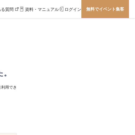
無料でイベント集客
ある質問
資料・マニュアル
ログイン
た。
在利用でき