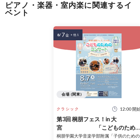
ピアノ・楽器・室内楽に関連するイ
ベント
7
8/
金
+ 他 1
会場 (関東)
12:00 開
クラシック
第3回 桐朋フェス！in 大
宮 「こどものため
コンサート」〜出かけよう！音
桐朋学園大学音楽学部附属「子供のための