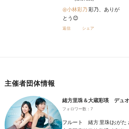
@小林彩乃
彩乃、ありが
とう😊
返信
シェア
主催者団体情報
緒方里珠＆大蔵彩瑛 デュ
フォロワー数：7
フルート 緒方 里珠(おがた 