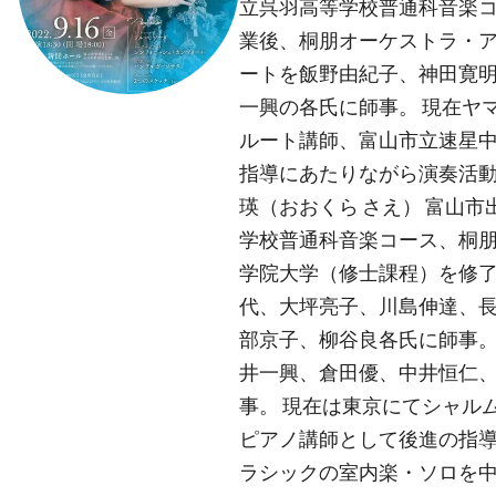
立呉羽高等学校普通科音楽
業後、桐朋オーケストラ・ア
ートを飯野由紀子、神田寛
一興の各氏に師事。 現在ヤ
ルート講師、富山市立速星
指導にあたりながら演奏活動
瑛（おおくら さえ） 富山市
学校普通科音楽コース、桐
学院大学（修士課程）を修了
代、大坪亮子、川島伸達、
部京子、柳谷良各氏に師事
井一興、倉田優、中井恒仁
事。 現在は東京にてシャル
ピアノ講師として後進の指
ラシックの室内楽・ソロを