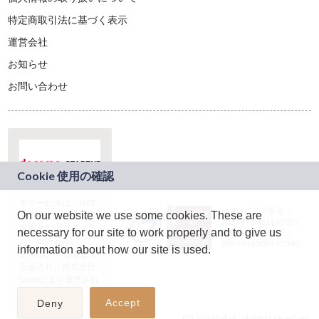
特定商取引法に基づく表示
運営会社
お知らせ
お問い合わせ
本サービスは、NTT
JASRAC許諾番号：
On our website we use some cookies. These are
ドコモグループの新
9024936001Y45037
規事業創出プログラ
necessary for our site to work properly and to give us
JASRAC許諾番号：
ム「docomo
9024936002Y45040
information about how our site is used.
STARTUP」を通じて
企画され、株式会社
teketにより運営され
ています。
Accept
Deny
(C) 2026 teket. all rights reserved.