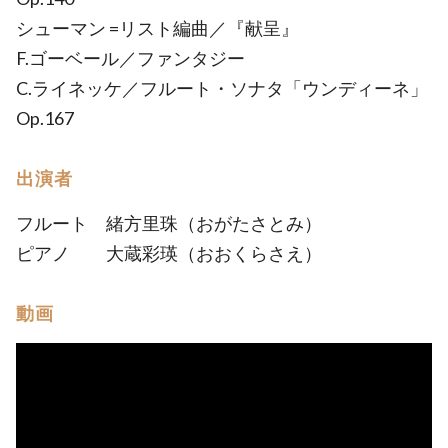
シューマン =リスト編曲／『献呈』
F.ゴーベール／ファンタジー
C.ライネッケ／フルート・ソナタ「ウンディーネ」
Op.167
出演者
フルート 緒方里珠（おがたさとみ）
ピアノ 大蔵彩瑛（おおくらさえ）
動画