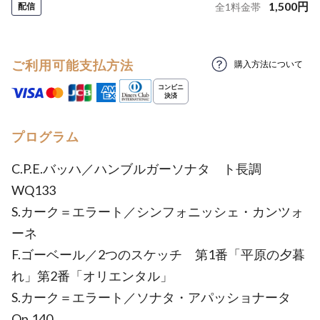
1,500
円
配信
全
1
料金帯
ご利用可能支払方法
購入方法について
プログラム
C.P.E.バッハ／ハンブルガーソナタ ト長調
WQ133
S.カーク＝エラート／シンフォニッシェ・カンツォ
ーネ
F.ゴーベール／2つのスケッチ 第1番「平原の夕暮
れ」第2番「オリエンタル」
S.カーク＝エラート／ソナタ・アパッショナータ
Op.140