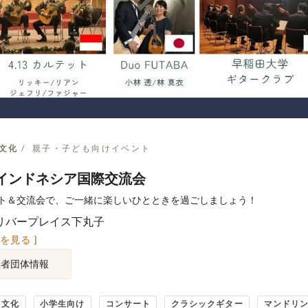
文化
親子・子ども向けイベント
インドネシア国際交流会
ト＆交流会で、ご一緒に楽しいひとときを過ごしましょう！
リバープレイス下丸子
図を見る ]
催者団体情報
・文化
小学生向け
コンサート
クラシックギター
マンドリ