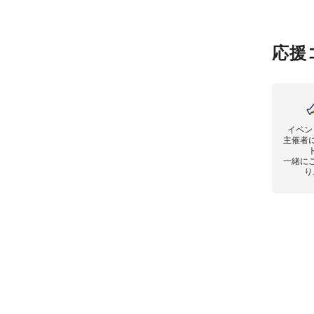
応援
イベン
主催者
一緒に
り