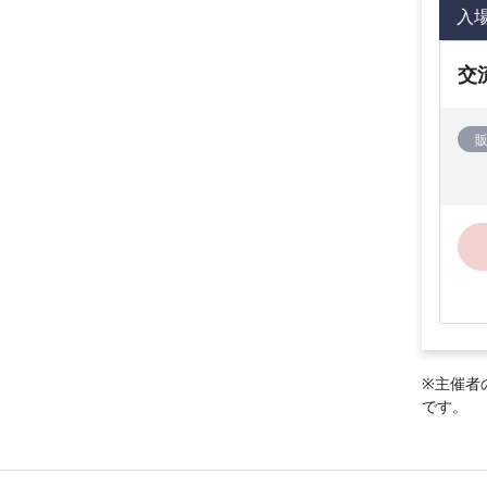
入
交
※主催者
です。