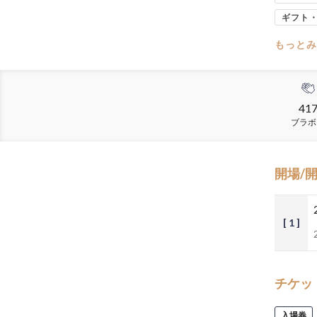
ギフト
もっとみ
41
ブラボ
開場/
[ 1 ]
チケッ
入場券