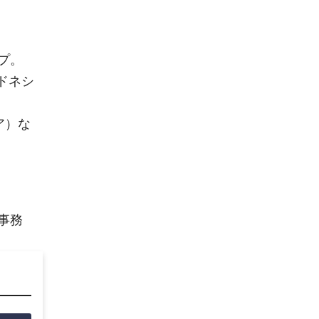
プ。
ドネシ
ア）な
事務