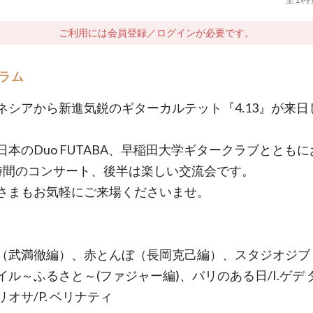
ご利用には会員登録／ログインが必要です。
ラム
ネシアから新進気鋭のギターカルテット『4.13』が来日
日本のDuo FUTABA、早稲田大学ギタークラブととも
時間のコンサート、後半は楽しい交流会です。
さまもお気軽にご来場くださいませ。
～
（武満徹編）、赤とんぼ（長岡克己編）、スタジオジブ
イル～ふるさと～(ファジャー編)、バリのある日/I.ゲデ 
オサ/P. ベリナティ