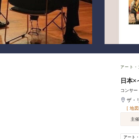
アート・
日本×
コンサー
ザ・
[ 地
主
アート