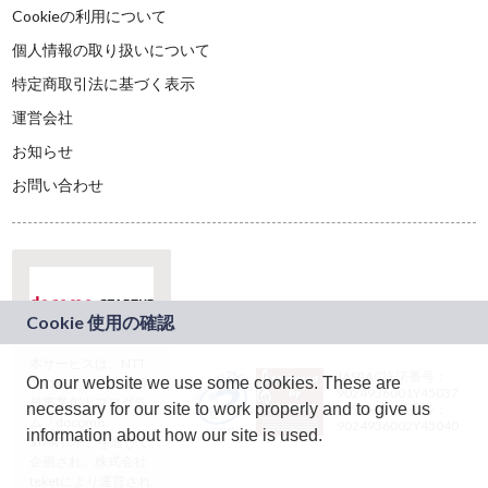
Cookieの利用について
個人情報の取り扱いについて
特定商取引法に基づく表示
運営会社
お知らせ
お問い合わせ
本サービスは、NTT
JASRAC許諾番号：
On our website we use some cookies. These are
ドコモグループの新
9024936001Y45037
規事業創出プログラ
necessary for our site to work properly and to give us
JASRAC許諾番号：
ム「docomo
9024936002Y45040
information about how our site is used.
STARTUP」を通じて
企画され、株式会社
teketにより運営され