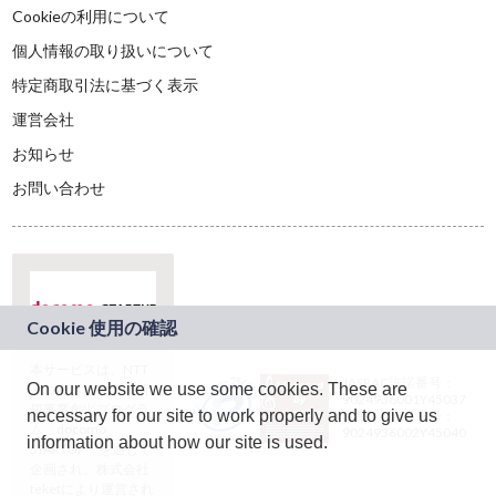
Cookieの利用について
個人情報の取り扱いについて
特定商取引法に基づく表示
運営会社
お知らせ
お問い合わせ
本サービスは、NTT
JASRAC許諾番号：
On our website we use some cookies. These are
ドコモグループの新
9024936001Y45037
規事業創出プログラ
necessary for our site to work properly and to give us
JASRAC許諾番号：
ム「docomo
9024936002Y45040
information about how our site is used.
STARTUP」を通じて
企画され、株式会社
teketにより運営され