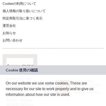
Cookieの利用について
個人情報の取り扱いについて
特定商取引法に基づく表示
運営会社
お知らせ
お問い合わせ
本サービスは、NTT
JASRAC許諾番号：
On our website we use some cookies. These are
ドコモグループの新
9024936001Y45037
規事業創出プログラ
necessary for our site to work properly and to give us
JASRAC許諾番号：
ム「docomo
9024936002Y45040
information about how our site is used.
STARTUP」を通じて
企画され、株式会社
teketにより運営され